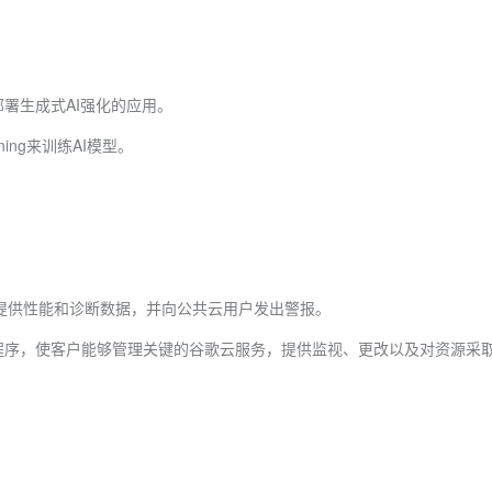
部署生成式AI强化的应用。
ining来训练AI模型。
提供性能和诊断数据，并向公共云用户发出警报。
程序，使客户能够管理关键的谷歌云服务，提供监视、更改以及对资源采