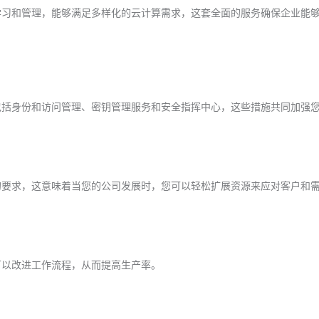
学习和管理，能够满足多样化的云计算需求，这套全面的服务确保企业能
包括身份和访问管理、密钥管理服务和安全指挥中心，这些措施共同加强
的要求，这意味着当您的公司发展时，您可以轻松扩展资源来应对客户和
可以改进工作流程，从而提高生产率。