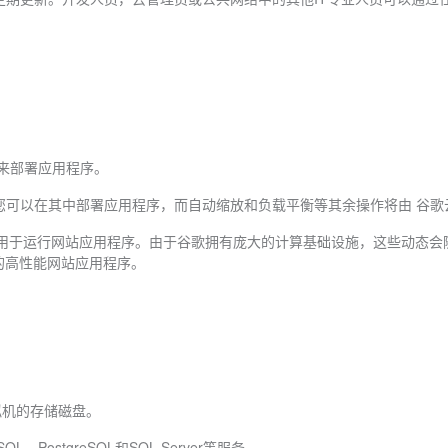
机来部署应用程序。
服务，您可以在其中部署应用程序，而自动缩放和负载平衡等其余操作将由 谷
ine主要用于运行网站应用程序。由于谷歌拥有庞大的计算基础设施，这些动态
展的高性能网站应用程序。
拟机的存储磁盘。
、PostgreSQL和SQL Server等服务。