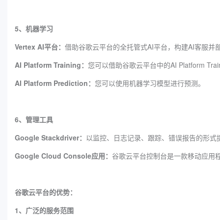
5、机器学习
Vertex AI平台：
借助谷歌云平台的全托管式AI平台，构建AI客服并
AI Platform Training：
您可以借助谷歌云平台中的AI Platform Tra
AI Platform Prediction：
您可以使用机器学习模型进行预测。
6、管理工具
Google Stackdriver：
以监控、日志记录、跟踪、错误报告的形式
Google Cloud Console应用：
谷歌云平台控制台是一款移动应用
谷歌云平台的优势：
1、广泛的服务范围