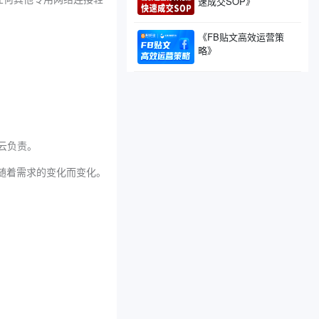
速成交SOP》
《FB贴文高效运营策
略》
歌云负责。
会随着需求的变化而变化。