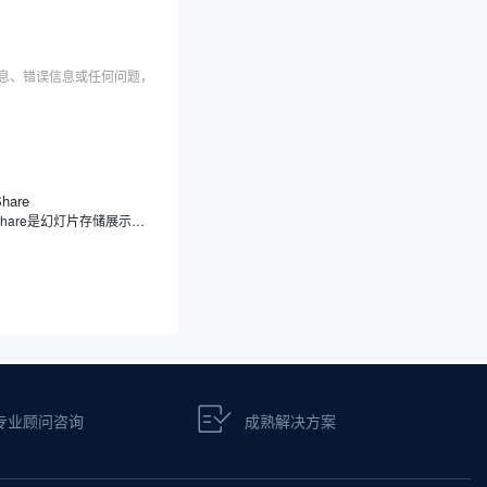
信息、错误信息或任何问题，
Share
SlideShare是幻灯片存储展示分享平台，专注于幻灯片分享，用户可上传、浏览、下载及分享各类幻灯片、文档、信息图表等内容，覆盖教育、商业、科技等领域。此外，SlideShare不仅支持多种文件格式，还提供社交功能，方便用户之间的学习交流和内容传播。
专业顾问咨询
成熟解决方案