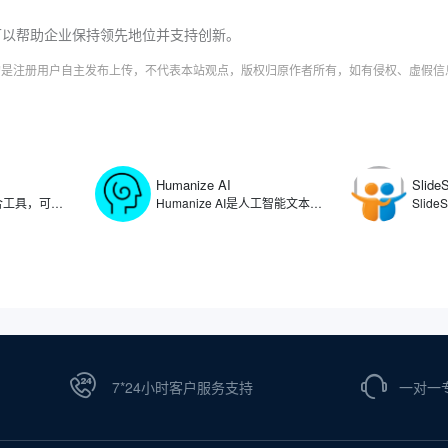
可以帮助企业保持领先地位并支持创新。
字均是注册用户自主发布上传，不代表本站观点，版权归原作者所有，如有侵权、虚假
Humanize AI
Slide
Linktree是链接聚合工具，可以在用户的社交媒体个人资料中提供一个可点击链接列表，让用户将自己的个人资料、文章、产品、项目等链接整合在一个页面上，方便粉丝和客户一键访问。通过使用Linktree，可满足用户在多个社交平台统一管理分享内容的需求，简化了用户在不同社交媒体平台更新链接的复杂过程。
Humanize AI是人工智能文本转换工具，可将人工智能生成的内容转化为自然流畅的人类写作，生成能够绕过各种AI检测工具的文本。Humanize AI通过算法重构文本结构、调整表达方式，有效消除AI生成的机械化痕迹，帮助用户规避内容检测系统的识别，确保文本在可读性和自然度上达到更高的标准。
7*24小时客户服务支持
一对一