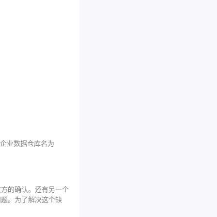
的企业数据仓库名为
收方的确认。还有另一个
问题。为了解决这个缺