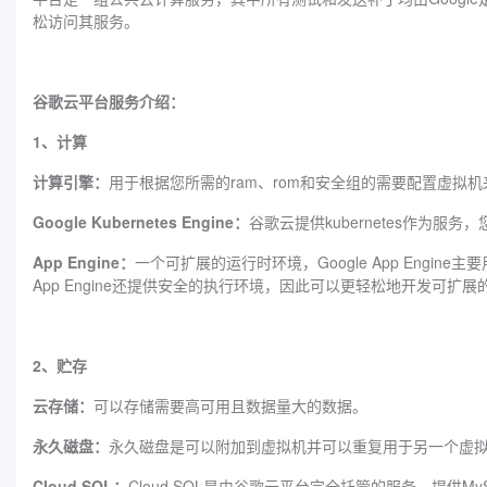
松访问其服务。
谷歌云平台服务介绍：
1、计算
计算引擎：
用于根据您所需的ram、rom和安全组的需要配置虚拟
Google Kubernetes Engine：
谷歌云提供kubernetes作为
App Engine：
一个可扩展的运行时环境，Google App Eng
App Engine还提供安全的执行环境，因此可以更轻松地开发可扩
2、贮存
云存储：
可以存储需要高可用且数据量大的数据。
永久磁盘：
永久磁盘是可以附加到虚拟机并可以重复用于另一个虚
Cloud SQL：
Cloud SQL是由谷歌云平台完全托管的服务，提供MySQL