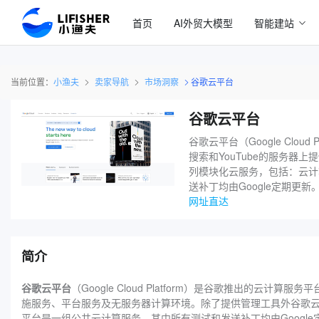
首页
AI外贸大模型
智能建站
当前位置：
小渔夫
卖家导航
市场洞察
谷歌云平台
谷歌云平台
谷歌云平台（Google Clo
搜索和YouTube的服务
列模块化云服务，包括：云计
送补丁均由Google定期更新
网址直达
简介
谷歌云平台
（Google Cloud Platform）是谷歌推出的云计
施服务、平台服务及无服务器计算环境。除了提供管理工具外谷歌
平台是一组公共云计算服务，其中所有测试和发送补丁均由Googl