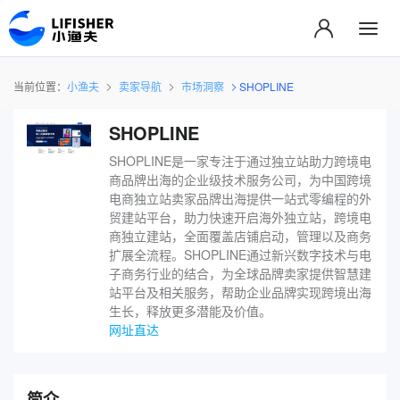
当前位置：
小渔夫
卖家导航
市场洞察
SHOPLINE
SHOPLINE
SHOPLINE是一家专注于通过独立站助力跨境电
商品牌出海的企业级技术服务公司，为中国跨境
电商独立站卖家品牌出海提供一站式零编程的外
贸建站平台，助力快速开启海外独立站，跨境电
商独立建站，全面覆盖店铺启动，管理以及商务
扩展全流程。SHOPLINE通过新兴数字技术与电
子商务行业的结合，为全球品牌卖家提供智慧建
站平台及相关服务，帮助企业品牌实现跨境出海
生长，释放更多潜能及价值。
网址直达
简介