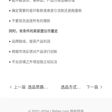
● 避开敏感货、易碎品，产品方便运输存储
● 确定需要的是印象款或者是引流款还是跑量款
● 不要盲目追逐所有的爆款
同时，有条件的卖家建议尽量走
● 品牌路线，提高产品利润
● 根据市场反馈对产品进行创新
● 平台店铺之外增加独立站玩法
上一篇
选品思路分解
选品方式对比
下一篇
© 2021-2024 Lifisher.com 版权所有