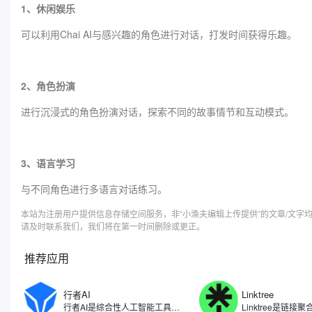
1、休闲娱乐
可以利用Chai AI与感兴趣的角色进行对话，打发时间获得乐趣。
2、角色扮演
进行沉浸式的角色扮演对话，探索不同的故事情节和互动模式。
3、语言学习
与不同角色进行多语言对话练习。
本站为注册用户提供信息存储空间服务，非“小渔夫编辑上传提供”的文章/文
请及时联系我们，我们将在第一时间删除或更正。
推荐应用
行者AI
Linktree
行者AI是综合性人工智能工具，专注于人工智能在游戏、文娱等领域的研究和应用场景拓展。利用自研算法开发了一系列AI产品与解决方案，包括了AI智能体、AI安全、AI美术、AI音乐等多项产品，行者AI能够让游戏行业乃至内容创作的从业者能够尽量节省生产的时间，把更多精力放在创意本身。