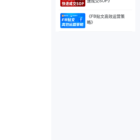
速成交SOP》
《FB贴文高效运营策
略》