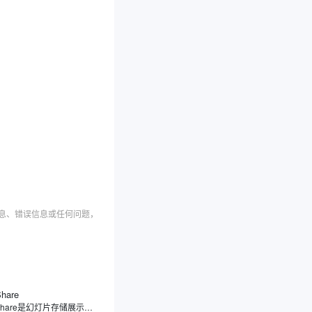
信息、错误信息或任何问题，
Share
SlideShare是幻灯片存储展示分享平台，专注于幻灯片分享，用户可上传、浏览、下载及分享各类幻灯片、文档、信息图表等内容，覆盖教育、商业、科技等领域。此外，SlideShare不仅支持多种文件格式，还提供社交功能，方便用户之间的学习交流和内容传播。