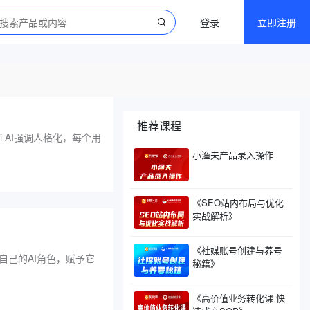
登录
立即注册
推荐课程
i AI强调人格化，每个用
小渔夫产品录入操作
《SEO站内布局与优化
实战解析》
《社媒账号创建与养号
自己的AI角色，赋予它
秘籍》
《高价值业务转化课 快