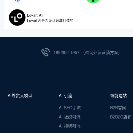
Lovart AI
Lovart Al是为设计领域打造的人工智能体，被誉为全球首个设计智能体。因此不仅仅是一个图像生成工具，更像是一位全天候的智能设计助手，能够理解用户需求，自动拆解设计任务，从创意构思到成品输出，实现全流程自动化。无论是设计师、品牌主还是内容创作者，都能通过自然语言与Lovart AI对话，获得视觉效果设计。
18929511957 （咨询外贸营销方案）
AI外贸大模型
AI 引流
智能建站
AI SEO引流
B2B官网
AI 社媒引流
B2B2C店铺
AI 视频引流