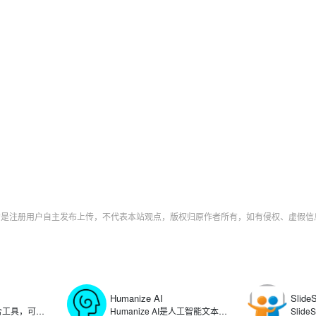
字均是注册用户自主发布上传，不代表本站观点，版权归原作者所有，如有侵权、虚假
Humanize AI
Slide
Linktree是链接聚合工具，可以在用户的社交媒体个人资料中提供一个可点击链接列表，让用户将自己的个人资料、文章、产品、项目等链接整合在一个页面上，方便粉丝和客户一键访问。通过使用Linktree，可满足用户在多个社交平台统一管理分享内容的需求，简化了用户在不同社交媒体平台更新链接的复杂过程。
Humanize AI是人工智能文本转换工具，可将人工智能生成的内容转化为自然流畅的人类写作，生成能够绕过各种AI检测工具的文本。Humanize AI通过算法重构文本结构、调整表达方式，有效消除AI生成的机械化痕迹，帮助用户规避内容检测系统的识别，确保文本在可读性和自然度上达到更高的标准。