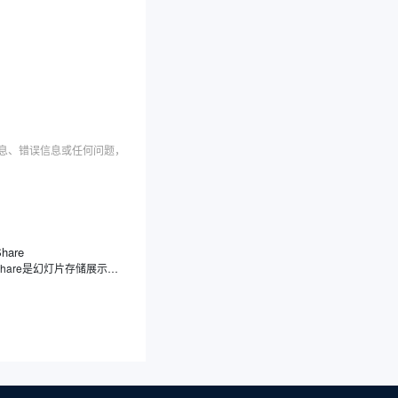
信息、错误信息或任何问题，
Share
SlideShare是幻灯片存储展示分享平台，专注于幻灯片分享，用户可上传、浏览、下载及分享各类幻灯片、文档、信息图表等内容，覆盖教育、商业、科技等领域。此外，SlideShare不仅支持多种文件格式，还提供社交功能，方便用户之间的学习交流和内容传播。