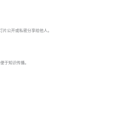
的幻灯片公开或私密分享给他人。
中，便于知识传播。
。
。