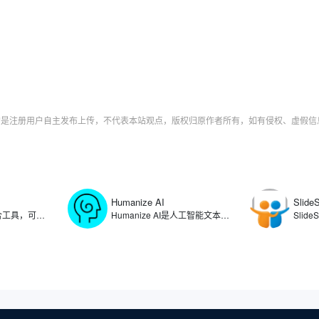
。
字均是注册用户自主发布上传，不代表本站观点，版权归原作者所有，如有侵权、虚假
Humanize AI
Slide
Linktree是链接聚合工具，可以在用户的社交媒体个人资料中提供一个可点击链接列表，让用户将自己的个人资料、文章、产品、项目等链接整合在一个页面上，方便粉丝和客户一键访问。通过使用Linktree，可满足用户在多个社交平台统一管理分享内容的需求，简化了用户在不同社交媒体平台更新链接的复杂过程。
Humanize AI是人工智能文本转换工具，可将人工智能生成的内容转化为自然流畅的人类写作，生成能够绕过各种AI检测工具的文本。Humanize AI通过算法重构文本结构、调整表达方式，有效消除AI生成的机械化痕迹，帮助用户规避内容检测系统的识别，确保文本在可读性和自然度上达到更高的标准。