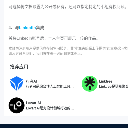
可选择将文档设置为公开或私有，还可以指定特定的小组有权阅读
4、与
LinkedIn
集成
关联LinkedIn账号后，个人主页可展示上传的作品。
本站为注册用户提供信息存储空间服务，非“小渔夫编辑上传提供”的文章/文
请及时联系我们，我们将在第一时间删除或更正。
推荐应用
行者AI
Linktree
行者AI是综合性人工智能工具，专注于人工智能在游戏、文娱等领域的研究和应用场景拓展。利用自研算法开发了一系列AI产品与解决方案，包括了AI智能体、AI安全、AI美术、AI音乐等多项产品，行者AI能够让游戏行业乃至内容创作的从业者能够尽量节省生产的时间，把更多精力放在创意本身。
Lovart AI
Lovart Al是为设计领域打造的人工智能体，被誉为全球首个设计智能体。因此不仅仅是一个图像生成工具，更像是一位全天候的智能设计助手，能够理解用户需求，自动拆解设计任务，从创意构思到成品输出，实现全流程自动化。无论是设计师、品牌主还是内容创作者，都能通过自然语言与Lovart AI对话，获得视觉效果设计。