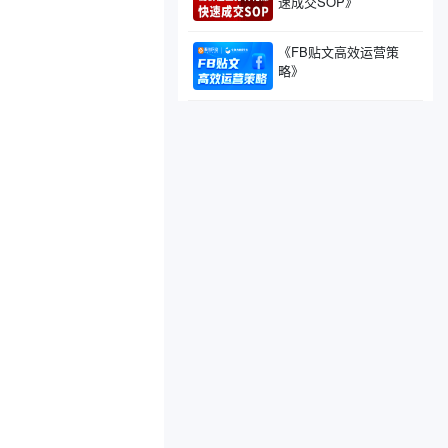
速成交SOP》
《FB贴文高效运营策
略》