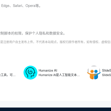
t Edge、Safari、Opera等。
可以控制脚本的权限，保护个人隐私和数据安全。
字均是注册用户自主发布上传，不代表本站观点，版权归原作者所有，如有侵权、虚假
Humanize AI
Slide
Linktree是链接聚合工具，可以在用户的社交媒体个人资料中提供一个可点击链接列表，让用户将自己的个人资料、文章、产品、项目等链接整合在一个页面上，方便粉丝和客户一键访问。通过使用Linktree，可满足用户在多个社交平台统一管理分享内容的需求，简化了用户在不同社交媒体平台更新链接的复杂过程。
Humanize AI是人工智能文本转换工具，可将人工智能生成的内容转化为自然流畅的人类写作，生成能够绕过各种AI检测工具的文本。Humanize AI通过算法重构文本结构、调整表达方式，有效消除AI生成的机械化痕迹，帮助用户规避内容检测系统的识别，确保文本在可读性和自然度上达到更高的标准。