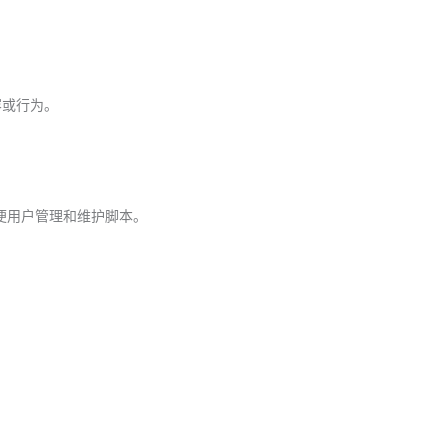
容或行为。
，方便用户管理和维护脚本。