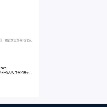
信息、错误信息或任何问题，
Share
SlideShare是幻灯片存储展示分享平台，专注于幻灯片分享，用户可上传、浏览、下载及分享各类幻灯片、文档、信息图表等内容，覆盖教育、商业、科技等领域。此外，SlideShare不仅支持多种文件格式，还提供社交功能，方便用户之间的学习交流和内容传播。