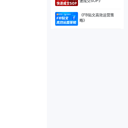
速成交SOP》
《FB贴文高效运营策
略》