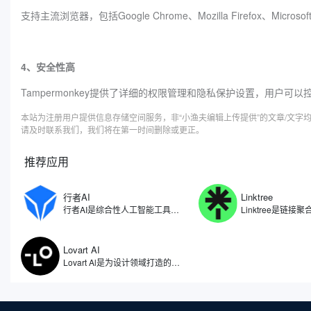
支持主流浏览器，包括Google Chrome、Mozilla Firefox、Microsof
4、安全性高
Tampermonkey提供了详细的权限管理和隐私保护设置，用户
本站为注册用户提供信息存储空间服务，非“小渔夫编辑上传提供”的文章/文
请及时联系我们，我们将在第一时间删除或更正。
推荐应用
行者AI
Linktree
行者AI是综合性人工智能工具，专注于人工智能在游戏、文娱等领域的研究和应用场景拓展。利用自研算法开发了一系列AI产品与解决方案，包括了AI智能体、AI安全、AI美术、AI音乐等多项产品，行者AI能够让游戏行业乃至内容创作的从业者能够尽量节省生产的时间，把更多精力放在创意本身。
Lovart AI
Lovart Al是为设计领域打造的人工智能体，被誉为全球首个设计智能体。因此不仅仅是一个图像生成工具，更像是一位全天候的智能设计助手，能够理解用户需求，自动拆解设计任务，从创意构思到成品输出，实现全流程自动化。无论是设计师、品牌主还是内容创作者，都能通过自然语言与Lovart AI对话，获得视觉效果设计。