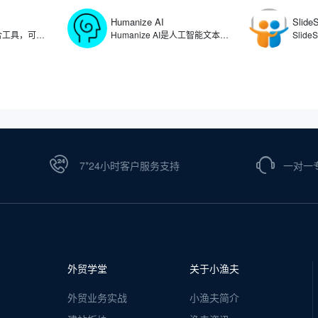
Humanize AI
Slide
Linktree是链接聚合工具，可以在用户的社交媒体个人资料中提供一个可点击链接列表，让用户将自己的个人资料、文章、产品、项目等链接整合在一个页面上，方便粉丝和客户一键访问。通过使用Linktree，可满足用户在多个社交平台统一管理分享内容的需求，简化了用户在不同社交媒体平台更新链接的复杂过程。
Humanize AI是人工智能文本转换工具，可将人工智能生成的内容转化为自然流畅的人类写作，生成能够绕过各种AI检测工具的文本。Humanize AI通过算法重构文本结构、调整表达方式，有效消除AI生成的机械化痕迹，帮助用户规避内容检测系统的识别，确保文本在可读性和自然度上达到更高的标准。
7*24小时客户服务支持
一对一
外贸学堂
关于小渔夫
外贸业务实战
小渔夫简介