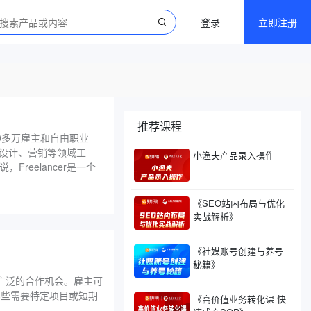
登录
立即注册
推荐课程
00多万雇主和自由职业
、设计、营销等领域工
小渔夫产品录入操作
eelancer是一个
《SEO站内布局与优化
实战解析》
《社媒账号创建与养号
秘籍》
供广泛的合作机会。雇主可
那些需要特定项目或短期
《高价值业务转化课 快