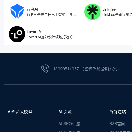
行者AI
Linktree
行者AI是综合性人工智能工具，专注于人工智能在游戏、文娱等领域的研究和应用场景拓展。利用自研算法开发了一系列AI产品与解决方案，包括了AI智能体、AI安全、AI美术、AI音乐等多项产品，行者AI能够让游戏行业乃至内容创作的从业者能够尽量节省生产的时间，把更多精力放在创意本身。
Lovart AI
Lovart Al是为设计领域打造的人工智能体，被誉为全球首个设计智能体。因此不仅仅是一个图像生成工具，更像是一位全天候的智能设计助手，能够理解用户需求，自动拆解设计任务，从创意构思到成品输出，实现全流程自动化。无论是设计师、品牌主还是内容创作者，都能通过自然语言与Lovart AI对话，获得视觉效果设计。
18929511957 （咨询外贸营销方案）
AI外贸大模型
AI 引流
智能建站
AI SEO引流
B2B官网