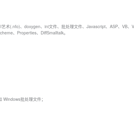
艺术(.nfo)、doxygen、ini文件、批处理文件、Javascript、ASP、VB、VB
me、Properties、DiffSmalltalk。
Windows批处理文件；