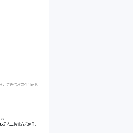
信息、错误信息或任何问题，
to
Sonauto是人工智能音乐创作平台，能够将您的文本、歌词、旋律想法以及是简单的情绪描述，转化成有特定风格和完整结构的音乐作品。与传统的音乐制作软件不同，Sonauto经过大量音乐数据的学习训练，能理解音乐的构成元素，既能根据提示生成民谣、摇滚、电子等多元风格的原创音乐，又提供编辑，让用户自由调整旋律、节奏和乐器组合。