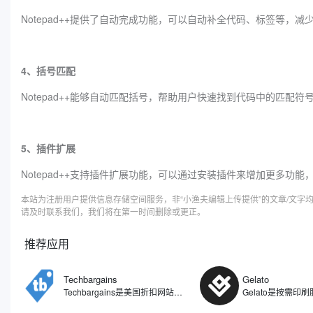
Notepad++提供了自动完成功能，可以自动补全代码、标签等，减
4、括号匹配
Notepad++能够自动匹配括号，帮助用户快速找到代码中的匹配符
5、插件扩展
Notepad++支持插件扩展功能，可以通过安装插件来增加更多功能
本站为注册用户提供信息存储空间服务，非“小渔夫编辑上传提供”的文章/文
请及时联系我们，我们将在第一时间删除或更正。
推荐应用
Techbargains
Gelato
Techbargains是美国折扣网站，是美国主流的折扣网站之一，为消费者提供最优惠的价格和优惠券。主要汇集了互联网上的电子产品、家居用品以及其他各种类别商品的优惠券、折扣代码和特价促销信息。与其他折扣分享网站不同之处在于，Techbargains的内容是由网站编辑团队筛选并发布的，而非用户生成内容，意味着所有的优惠信息都是经过审核的专业团队挑选出来的。