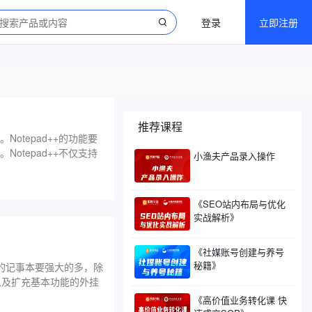
登录
立即注册
推荐课程
otepad++的功能要
otepad++不仅支持
小渔夫产品录入操作
《SEO站内布局与优化
实战解析》
《社媒账号创建与养号
秘籍》
s中的记事本要强大的多，除
以及扩充基本功能的外挂
《高价值业务转化课 快