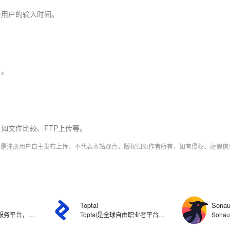
少用户的输入时间。
号。
，如文件比较、FTP上传等。
字均是注册用户自主发布上传，不代表本站观点，版权归原作者所有，如有侵权、虚假
Toptal
Sonau
Gelato是按需印刷服务平台，与全球32个国家的140多个本地生产合作伙伴网络，提供从设计、生产到物流的一站式按需生产服务。支持包括服装、家居装饰、文具、礼品等在内的200多种产品的定制化生产，将订单自动分配给距离客户最近的工厂，实现72小时内快速交付。此外，Gelato并支持与Shopify、Etsy、Amazon等主流电商平台无缝对接。
Toptal是全球自由职业者平台，为企业提供严格筛选的顶尖自由职业人才，涵盖软件工程师、设计师、财务专家、产品经理和项目经理等多个领域。Toptal有严格的筛选过程，申请者需通过多轮测试，包括语言能力、技能评估和项目模拟等环节，从而确保每一位加入的自由职业者都具备卓越的技术能力和专业素养，让客户找到合适的专业人员。