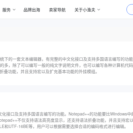
服务
品牌出海
卖家导航
关于小渔夫
ws操作系统下的一套文本编辑器，有完整的中文化接口及支持多国语言编写的功能。N
强大的多，除了可以编写一般的纯文字说明文件，也可以编写各种计算机代码。N
折叠功能，并且支持宏以及扩充基本功能的外挂模组。
化接口及支持多国语言编写的功能。Notepad++的功能要比Window
tepad++不仅支持语法高亮度显示，还支持语法折叠功能，并且支持宏
F-16LE和UTF-16BE等，用户可以根据需要选择合适的编码格式进行编辑。