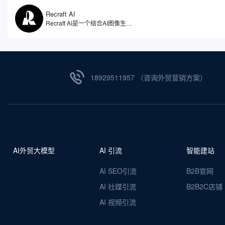
Recraft AI
Recraft AI是一个结合AI图像生成、矢量设计和品牌视觉管理的在线设计工具，它不仅可以生成图片，还可以直接输出SVG矢量图、品牌图标、UI设计元素以及营销素材，覆盖图标、插画、海报、产品原型、3D视觉等多种设计场景。相比一些偏向艺术创作的AI图像生成工具，Recraft AI更偏向商业设计和品牌设计领域。
18929511957 （咨询外贸营销方案）
AI外贸大模型
AI 引流
智能建站
AI SEO引流
B2B官网
AI 社媒引流
B2B2C店铺
AI 视频引流