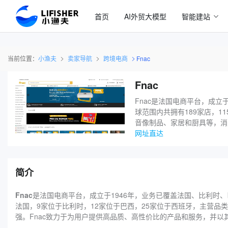
首页
AI外贸大模型
智能建站
当前位置：
小渔夫
卖家导航
跨境电商
Fnac
Fnac
Fnac是法国电商平台，成立
球范围内共拥有189家店，1
音像制品、家居和厨具等，消
网址直达
简介
Fnac
是法国电商平台，成立于1946年，业务已覆盖法国、比利时、
法国，9家位于比利时，12家位于巴西，25家位于西班牙，主营
强。Fnac致力于为用户提供高品质、高性价比的产品和服务，并