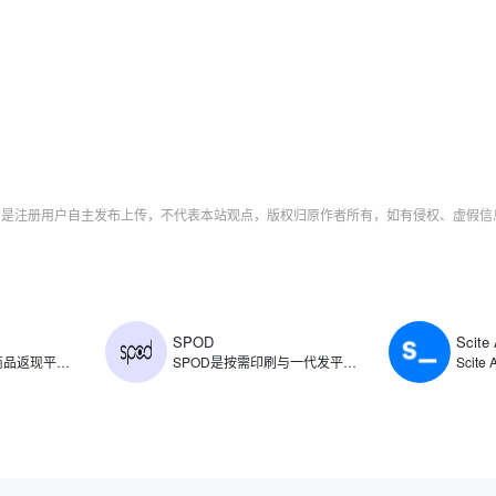
字均是注册用户自主发布上传，不代表本站观点，版权归原作者所有，如有侵权、虚假
SPOD
Scite 
​ShopBack是电商商品返现平台，创立于2014年，主要通过旗下平台为用户提供电商商品消费返现服务，同时提供出行预订、时尚用品、美容保健、杂货以及食品配送等类别的消费返现。ShopBack返现范围涵盖了各类商品，如普通商品、旅行预订、时尚、保健与美容、杂货以及食品配送。
SPOD是按需印刷与一代发平台，支持商家创建、销售和分销定制印刷产品，允许用户将自己的设计印在各种产品上，如T恤、帽子、杯子等，待顾客下单后由SPOD负责生产和发货。SPOD整合了设计工具、生产流程和物流配送，支持用户将创意快速转化为商品，并通过自有电商渠道或第三方平台直接销售。