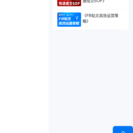
速成交SOP》
《FB贴文高效运营策
略》