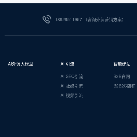
18929511957 （咨询外贸营销方案）
AI外贸大模型
AI 引流
智能建站
AI SEO引流
B2B官网
AI 社媒引流
B2B2C店铺
AI 视频引流