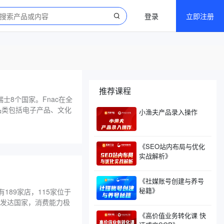
登录
立即注册
推荐课程
士8个国家。Fnac在全
营品类包括电子产品、文化
小渔夫产品录入操作
《SEO站内布局与优化
实战解析》
《社媒账号创建与养号
秘籍》
189家店，115家位于
的发达国家，消费能力极
《高价值业务转化课 快