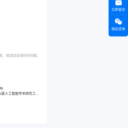
立即留言
微信咨询
信息、错误信息或任何问题，
AI
Scite AI是人工智能学术研究工具，注重引文的分类，能够展示文献之间的引用关系，真正解读引用背后的意图与情境，让您了解一篇论文究竟是被支持、被反驳，还是仅仅被提及，让您理解论文之间的相互关系。Scite AI像一位学术伙伴，通过智能引用，显示文章被引用的次数，深入分析引用的具体上下文，让您快速判断一篇论文的可靠性和影响力。