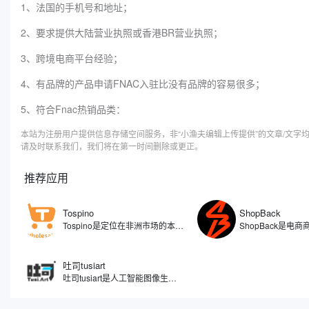
1、法国的手机号和地址；
2、要求提供大陆营业执照或香港BR营业执照；
3、跨境电商平台经验；
4、有品牌的产品申请FNAC入驻比没有品牌的容易很多；
5、符合Fnac热销品类：
本站为注册用户提供信息存储空间服务，非“小渔夫编辑上传提供”的文章/文
请及时联系我们，我们将在第一时间删除或更正。
推荐应用
Tospino
ShopBack
Tospino是定位在非洲市场的本土化电商平台，旗下覆盖C端和B端的业务，分别搭建了零售（TospinoMall）和批发（Tospino）两个网站和APP移动端。TospinoMall经过两年发展，已经拿下了加纳绝大多数的网购市场份额，Tospino更是成为辐射西非的大型综合外贸线上批发交易平台。
吐司tusiart
吐司tusiart是人工智能图像生成工具，通过分析和理解您输入的文字描述，自动创作出与之匹配的图像。平台聚集了众多AI绘画模型，涵盖从二次元动漫到逼真写实等多种风格，您可以自由下载或在线运行这些模型进行图片生成。简单来说，您只需要用文字告诉它您想要什么，比如一只在喝咖啡的兔子，吐司tusiart就能在几秒钟内为您生成一张相应的图片。