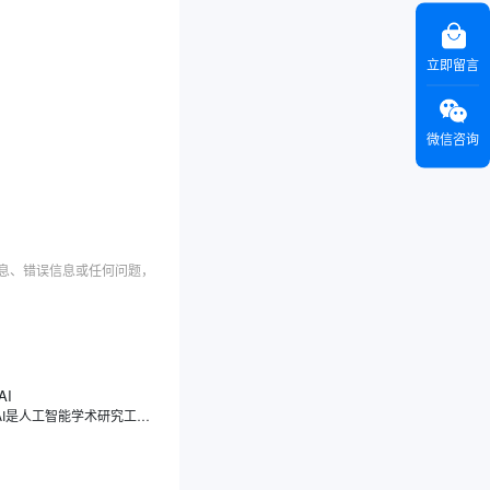
立即留言
微信咨询
信息、错误信息或任何问题，
AI
Scite AI是人工智能学术研究工具，注重引文的分类，能够展示文献之间的引用关系，真正解读引用背后的意图与情境，让您了解一篇论文究竟是被支持、被反驳，还是仅仅被提及，让您理解论文之间的相互关系。Scite AI像一位学术伙伴，通过智能引用，显示文章被引用的次数，深入分析引用的具体上下文，让您快速判断一篇论文的可靠性和影响力。