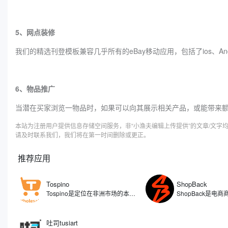
5、网点装修
我们的精选刊登模板兼容几乎所有的eBay移动应用，包括了ios、Andro
6、物品推广
当潜在买家浏览一物品时，如果可以向其展示相关产品，或能带来
本站为注册用户提供信息存储空间服务，非“小渔夫编辑上传提供”的文章/文
请及时联系我们，我们将在第一时间删除或更正。
推荐应用
Tospino
ShopBack
Tospino是定位在非洲市场的本土化电商平台，旗下覆盖C端和B端的业务，分别搭建了零售（TospinoMall）和批发（Tospino）两个网站和APP移动端。TospinoMall经过两年发展，已经拿下了加纳绝大多数的网购市场份额，Tospino更是成为辐射西非的大型综合外贸线上批发交易平台。
吐司tusiart