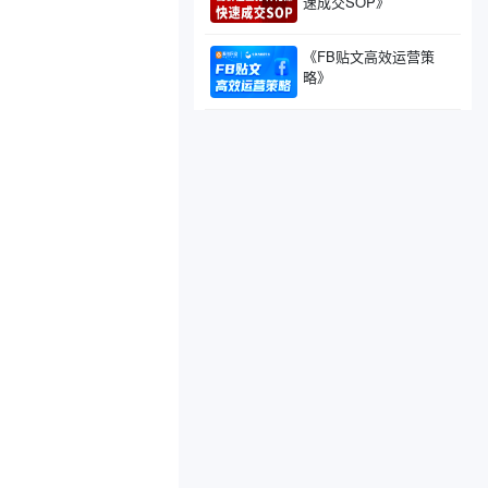
速成交SOP》
《FB贴文高效运营策
略》