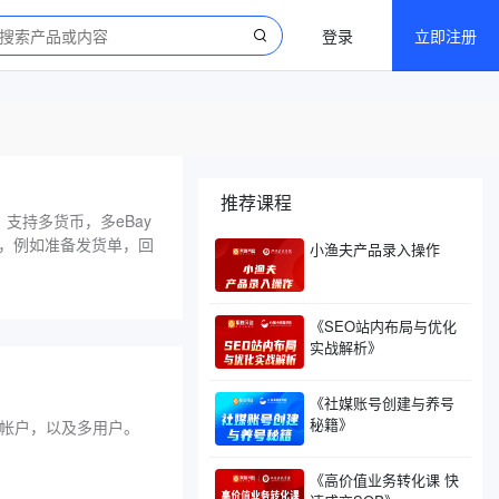
登录
立即注册
推荐课程
，支持多货币，多eBay
工作，例如准备发货单，回
小渔夫产品录入操作
《SEO站内布局与优化
实战解析》
《社媒账号创建与养号
秘籍》
y帐户，以及多用户。
《高价值业务转化课 快