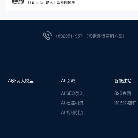
吐司tusiart是人工智能图像生成工具，通过分析和理解您输入的文字描述，自动创作出与之匹配的图像。平台聚集了众多AI绘画模型，涵盖从二次元动漫到逼真写实等多种风格，您可以自由下载或在线运行这些模型进行图片生成。简单来说，您只需要用文字告诉它您想要什么，比如一只在喝咖啡的兔子，吐司tusiart就能在几秒钟内为您生成一张相应的图片。
18929511957 （咨询外贸营销方案）
AI外贸大模型
AI 引流
智能建站
AI SEO引流
B2B官网
AI 社媒引流
B2B2C店铺
AI 视频引流