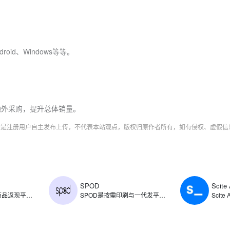
id、Windows等等。
额外采购，提升总体销量。
字均是注册用户自主发布上传，不代表本站观点，版权归原作者所有，如有侵权、虚假
SPOD
Scite 
​ShopBack是电商商品返现平台，创立于2014年，主要通过旗下平台为用户提供电商商品消费返现服务，同时提供出行预订、时尚用品、美容保健、杂货以及食品配送等类别的消费返现。ShopBack返现范围涵盖了各类商品，如普通商品、旅行预订、时尚、保健与美容、杂货以及食品配送。
SPOD是按需印刷与一代发平台，支持商家创建、销售和分销定制印刷产品，允许用户将自己的设计印在各种产品上，如T恤、帽子、杯子等，待顾客下单后由SPOD负责生产和发货。SPOD整合了设计工具、生产流程和物流配送，支持用户将创意快速转化为商品，并通过自有电商渠道或第三方平台直接销售。