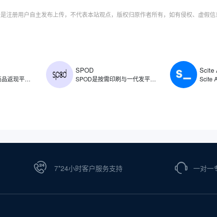
字均是注册用户自主发布上传，不代表本站观点，版权归原作者所有，如有侵权、虚假
SPOD
Scite 
​ShopBack是电商商品返现平台，创立于2014年，主要通过旗下平台为用户提供电商商品消费返现服务，同时提供出行预订、时尚用品、美容保健、杂货以及食品配送等类别的消费返现。ShopBack返现范围涵盖了各类商品，如普通商品、旅行预订、时尚、保健与美容、杂货以及食品配送。
SPOD是按需印刷与一代发平台，支持商家创建、销售和分销定制印刷产品，允许用户将自己的设计印在各种产品上，如T恤、帽子、杯子等，待顾客下单后由SPOD负责生产和发货。SPOD整合了设计工具、生产流程和物流配送，支持用户将创意快速转化为商品，并通过自有电商渠道或第三方平台直接销售。
7*24小时客户服务支持
一对一