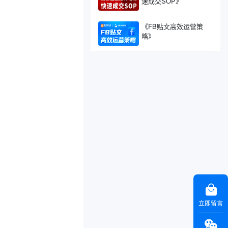
速成交SOP》
《FB贴文高效运营策
略》
立即留言