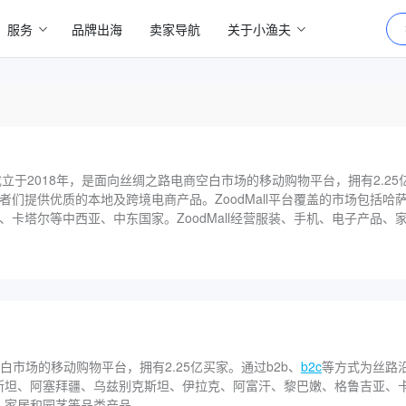
服务
品牌出海
卖家导航
关于小渔夫
，成立于2018年，是面向丝绸之路电商空白市场的移动购物平台，拥有2.25亿买
者们提供优质的本地及跨境电商产品。ZoodMall平台覆盖的市场包括哈
、卡塔尔等中西亚、中东国家。ZoodMall经营服装、手机、电子产品、
白市场的移动购物平台，拥有2.25亿买家。通过b2b、
b2c
等方式为丝路
萨克斯坦、阿塞拜疆、乌兹别克斯坦、伊拉克、阿富汗、黎巴嫩、格鲁吉亚、
具、家居和园艺等品类产品。