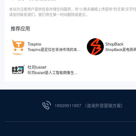
本站为注册用户提供信息存储空间服务，非“小渔夫编辑上传提供”的文章/文
请及时联系我们，我们将在第一时间删除或更正。
推荐应用
Tospino
ShopBack
Tospino是定位在非洲市场的本土化电商平台，旗下覆盖C端和B端的业务，分别搭建了零售（TospinoMall）和批发（Tospino）两个网站和APP移动端。TospinoMall经过两年发展，已经拿下了加纳绝大多数的网购市场份额，Tospino更是成为辐射西非的大型综合外贸线上批发交易平台。
吐司tusiart
吐司tusiart是人工智能图像生成工具，通过分析和理解您输入的文字描述，自动创作出与之匹配的图像。平台聚集了众多AI绘画模型，涵盖从二次元动漫到逼真写实等多种风格，您可以自由下载或在线运行这些模型进行图片生成。简单来说，您只需要用文字告诉它您想要什么，比如一只在喝咖啡的兔子，吐司tusiart就能在几秒钟内为您生成一张相应的图片。
18929511957 （咨询外贸营销方案）