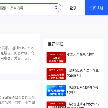
登录
立即注册
推荐课程
家。通过b2b、b2c​
萨克斯坦、阿塞拜疆、乌
小渔夫产品录入操作
家用电器、美容、玩具、
《SEO站内布局与优化
实战解析》
《社媒账号创建与养号
秘籍》
沿线国家的消费者们提供
卡塔尔等中西亚、中东国
《高价值业务转化课 快