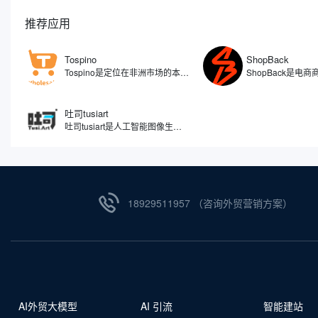
推荐应用
Tospino
ShopBack
Tospino是定位在非洲市场的本土化电商平台，旗下覆盖C端和B端的业务，分别搭建了零售（TospinoMall）和批发（Tospino）两个网站和APP移动端。TospinoMall经过两年发展，已经拿下了加纳绝大多数的网购市场份额，Tospino更是成为辐射西非的大型综合外贸线上批发交易平台。
吐司tusiart
吐司tusiart是人工智能图像生成工具，通过分析和理解您输入的文字描述，自动创作出与之匹配的图像。平台聚集了众多AI绘画模型，涵盖从二次元动漫到逼真写实等多种风格，您可以自由下载或在线运行这些模型进行图片生成。简单来说，您只需要用文字告诉它您想要什么，比如一只在喝咖啡的兔子，吐司tusiart就能在几秒钟内为您生成一张相应的图片。
18929511957 （咨询外贸营销方案）
AI外贸大模型
AI 引流
智能建站