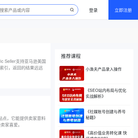
登录
立即注册
推荐课程
c Seller支持亚马逊美国
索引，返回的结果远远
小渔夫产品录入操作
《SEO站内布局与优化
实战解析》
《社媒账号创建与养号
秘籍》
几个站点，它能提供卖家意料
逊卖家喜爱。
《高价值业务转化课 快