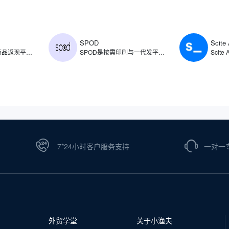
SPOD
Scite 
​ShopBack是电商商品返现平台，创立于2014年，主要通过旗下平台为用户提供电商商品消费返现服务，同时提供出行预订、时尚用品、美容保健、杂货以及食品配送等类别的消费返现。ShopBack返现范围涵盖了各类商品，如普通商品、旅行预订、时尚、保健与美容、杂货以及食品配送。
SPOD是按需印刷与一代发平台，支持商家创建、销售和分销定制印刷产品，允许用户将自己的设计印在各种产品上，如T恤、帽子、杯子等，待顾客下单后由SPOD负责生产和发货。SPOD整合了设计工具、生产流程和物流配送，支持用户将创意快速转化为商品，并通过自有电商渠道或第三方平台直接销售。
7*24小时客户服务支持
一对一
外贸学堂
关于小渔夫