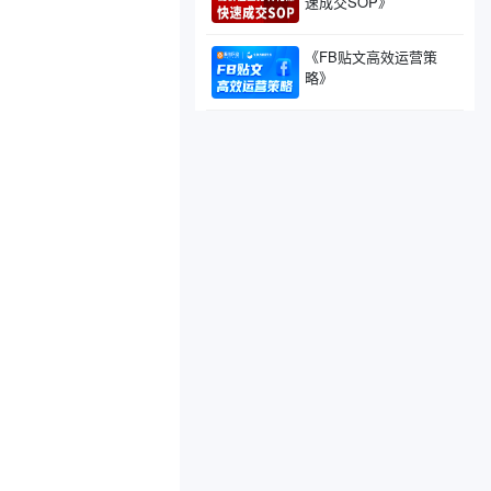
速成交SOP》
《FB贴文高效运营策
略》