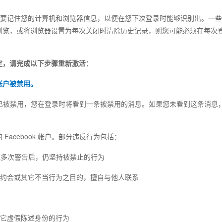
们需要记住您的计算机和浏览器信息，以便在您下次登录时能够识别出。一
浏览，或将浏览器设置为每次关闭时清除历史记录，则您可能必须在每次
定，请完成以下步骤重新激活：
 帐户被禁用。
k 帐户已被禁用，您在登录时将看到一条被禁用的消息。如果您未看到这条消
Facebook 帐户。部分违反行为包括：
的一次或多次警告后，仍坚持被禁止的行为
、约会或其它不当行为之目的，擅自与他人联系
其它虚假陈述身份的行为