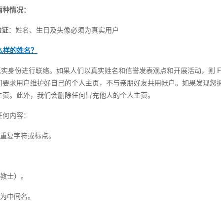
兩种情况：
验证
：姓名、生日及头像必须为真实用户
什么样的姓名？
使用真实身份进行联络。如果人们以真实姓名和信誉发表观点和开展活动，则 Fa
们要求用户维护好自己的个人主页，不与亲朋好友共用帐户。如果发现您
主页。此外，我们会删除任何冒充他人的个人主页。
任何内容：
、重复字符或标点。
、教士）。
作为中间名。