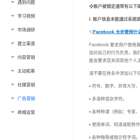
遇到问题
❖账户被锁定通常有以下
学习视频
I. 账户信息未能通过系统
市场调研
1)
Facebook 允许使用
建立渠道
Facebook 要求用户
加对自己的行为负责。我
内容营销
能会要求您关闭其他个人
主动拓客
请不要在姓名中添加以下
社媒营销
▪ 符号、数字、异常大写
广告营销
▪ 多语种混杂字符。
▪ 各种称谓（例如：专家
商城运营
▪ 使用单词、短语或昵称
▪ 各种侮辱或暗示性字词。