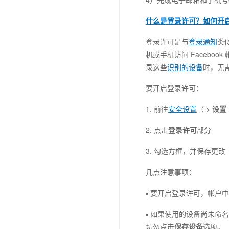
什么是登录许可？如何开
登录许可是与
登录通知
类
机或手机访问 Faceb
录这些
识别的设备
时，无
要开启登录许可：
1. 前往
安全设置
（ >
设置
2. 点击
登录许可
部分
3. 勾选方框，并保存更改
几点注意事项：
▪ 要开启登录许可，帐户
▪ 如果使用的设备尚未
切勿点击
保存设备
选项。