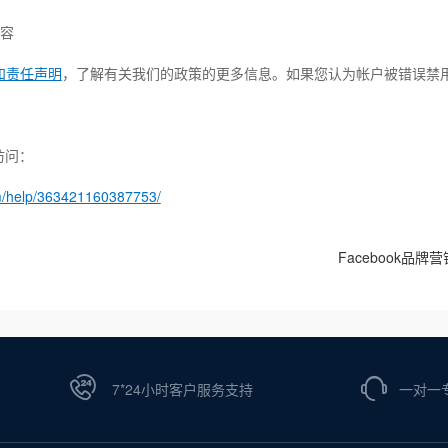
内容
和责任声明
，了解有关我们的政策的更多信息。如果您认为帐户被错误禁
访问：
m/help/363421160387753/
Facebook品
7*24小时客户服务支持
一对一