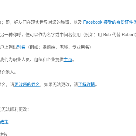
有效；即，好友们在现实世界对您的称谓，以及
Facebook 接受的身份证件
另一种称呼，便可以作为名字或中间名使用（例如：用 Bob 代替 Robert
帐户上列出
别名
（例如：婚前姓、昵称、专业用名）
。我们为职业人员、组织和企业提供
主页
。
冒充他人。
姓名，请
更改您的姓名
。如果无法更改，请
了解详情
。
？
能无法顺利更改：
政策
过姓名